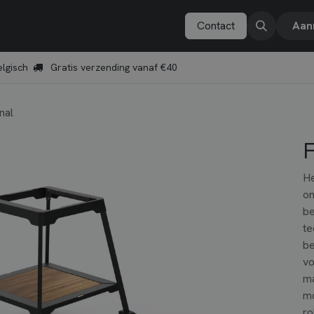
Vonken Academy
Explore
Boek een demo
Contact
Aan
lgisch
Gratis verzending vanaf €40
nal
F
He
on
be
te
be
vo
ma
mo
ro