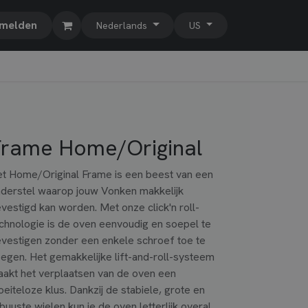
melden
Nederlands
US
rame Home/Original
t Home/Original Frame is een beest van een
derstel waarop jouw Vonken makkelijk
vestigd kan worden. Met onze click'n roll-
chnologie is de oven eenvoudig en soepel te
vestigen zonder een enkele schroef toe te
egen. Het gemakkelijke lift-and-roll-systeem
akt het verplaatsen van de oven een
eiteloze klus. Dankzij de stabiele, grote en
buuste wielen kun je de oven letterlijk overal