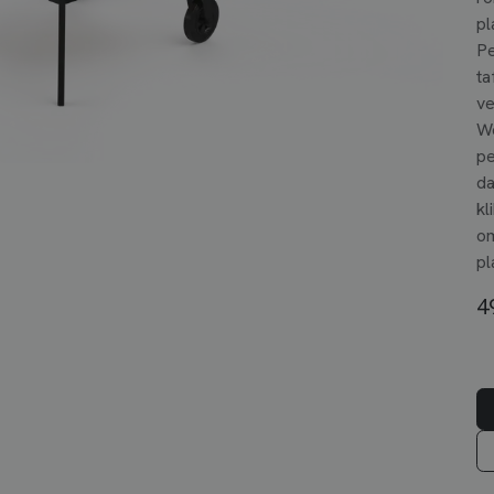
pl
Pe
ta
ve
Wo
pe
da
kl
om
pl
4