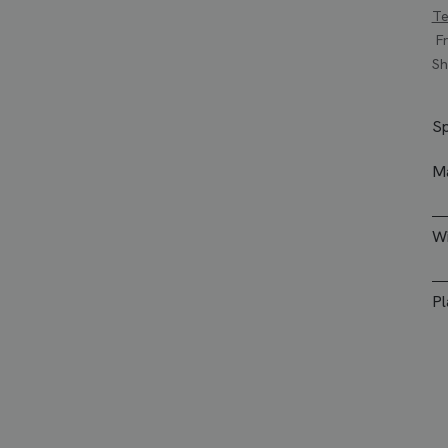
Te
Fr
Sh
Sp
Ma
Wi
Pl