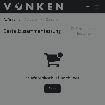
Zum Inhalt springen
Auftrag
Adresse
Zahlung
Schnell erneut
Bestellzusammenfassung
bestellen
Ihr Warenkorb ist noch leer!
Shop