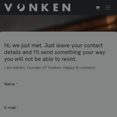
Se rendre au contenu
Hi, we just met. Just leave your contact
details and I'll send something your way
you will not be able to resist.
I am Adrien, founder of Vonken. Happy to connect.
Name
*
E-mail
*