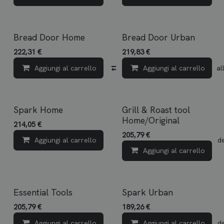
Bread Door Home
Bread Door Urban
222,31
€
219,83
€
Aggiungi al carrello
Confronta
Aggiungi al carrello
Aggiungi all
Spark Home
Grill & Roast tool
Home/Original
214,05
€
205,79
€
Aggiungi al carrello
Aggiungi alla lista dei d
Aggiungi al carrello
Essential Tools
Spark Urban
205,79
€
189,26
€
Aggiungi al carrello
Aggiungi al carrello
Aggiungi alla lista dei d