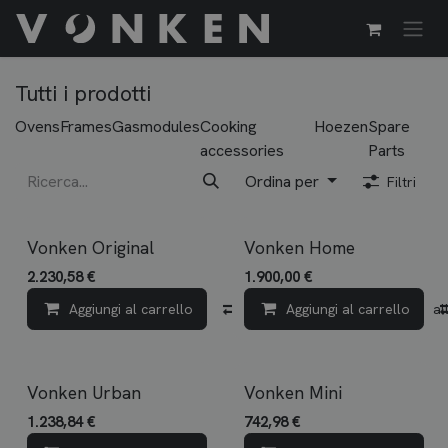
Passa al contenuto
Tutti i prodotti
Ovens
Frames
Gasmodules
Cooking
Hoezen
Spare
accessories
Parts
Ordina per
Filtri
Vonken Original
Vonken Home
2.230,58
€
1.900,00
€
Aggiungi al carrello
Confronta
Aggiungi al carrello
Aggiungi all
Vonken Urban
Vonken Mini
1.238,84
€
742,98
€