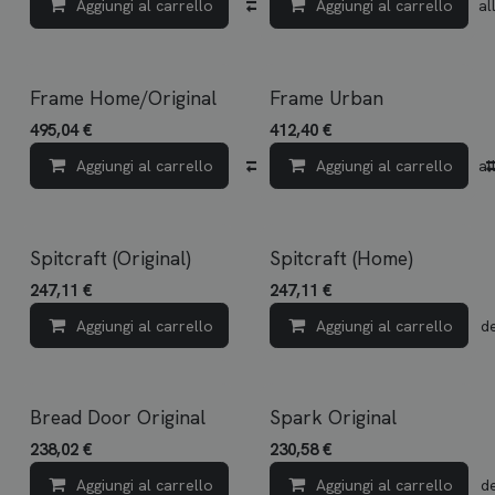
Aggiungi al carrello
Confronta
Aggiungi al carrello
Aggiungi all
Frame Home/Original
Frame Urban
495,04
€
412,40
€
Aggiungi al carrello
Confronta
Aggiungi al carrello
Aggiungi all
Spitcraft (Original)
Spitcraft (Home)
247,11
€
247,11
€
Aggiungi al carrello
Aggiungi al carrello
Aggiungi alla lista dei d
Bread Door Original
Spark Original
238,02
€
230,58
€
Aggiungi al carrello
Aggiungi al carrello
Aggiungi alla lista dei d