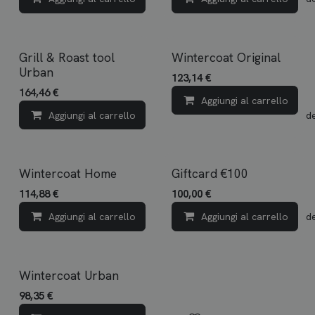
Grill & Roast tool
Wintercoat Original
Urban
123,14
€
164,46
€
Aggiungi al carrello
Aggiungi al carrello
Aggiungi alla lista dei d
Wintercoat Home
Giftcard €100
114,88
€
100,00
€
Aggiungi al carrello
Aggiungi al carrello
Aggiungi alla lista dei d
Wintercoat Urban
98,35
€