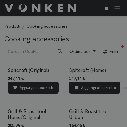
Passa al contenuto
Prodotti
Cooking accessories
Cooking accessories
fil
Ordina per
Filtri
Spitcraft (Original)
Spitcraft (Home)
247,11
€
247,11
€
Aggiungi al carrello
Aggiungi al carrello
Aggiungi alla lista dei d
Grill & Roast tool
Grill & Roast tool
Home/Original
Urban
205,79
€
164,46
€