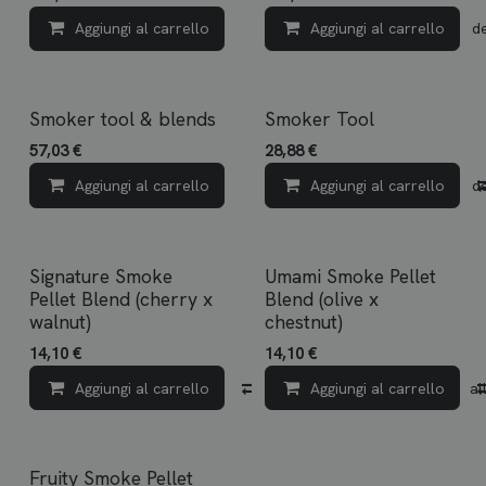
Aggiungi al carrello
Aggiungi al carrello
Aggiungi alla lista dei d
Smoker tool & blends
Smoker Tool
57,03
€
28,88
€
Aggiungi al carrello
Aggiungi al carrello
Aggiungi alla lista dei d
Signature Smoke
Umami Smoke Pellet
Pellet Blend (cherry x
Blend (olive x
walnut)
chestnut)
14,10
€
14,10
€
Aggiungi al carrello
Confronta
Aggiungi al carrello
Aggiungi all
Fruity Smoke Pellet