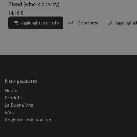
Blend (wine x cherry)
14,10
€
Aggiungi al carrello
Confronta
Aggiungi all
Navigazione
Home
Prodotti
La Buona Vita
FAQ
Registra il mio vonken