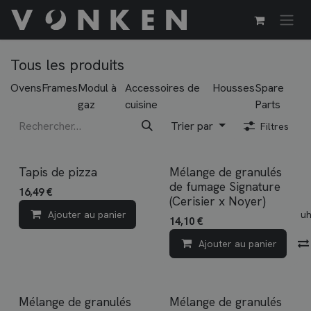
Se rendre au contenu
Tous les produits
Ovens
Frames
Modul à
Accessoires de
Housses
Spare
gaz
cuisine
Parts
Trier par
Filtres
Tapis de pizza
Mélange de granulés
de fumage Signature
16,49
€
(Cerisier x Noyer)
Ajouter au panier
Ajouter à la liste de souh
14,10
€
Ajouter au panier
Mélange de granulés
Mélange de granulés